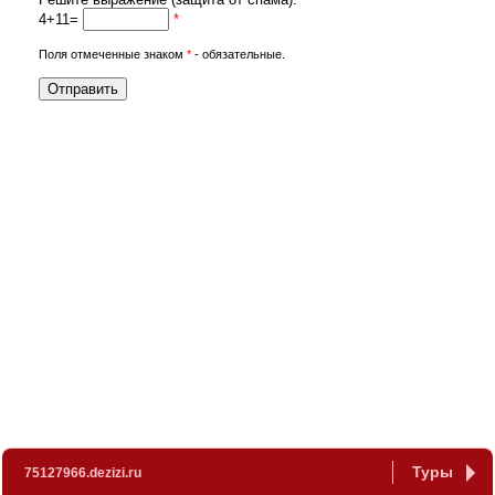
4+11=
*
Поля отмеченные знаком
*
- обязательные.
Туры
75127966.dezizi.ru